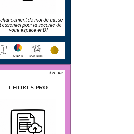
 changement de mot de passe
t essentiel pour la sécurité de
votre espace enDI
larobustesse.org/kanope/?
ChangerSonMotDePasseSurM
oogli
KANOPE
S'OUTILLER
CTION
⑧ ACTION
⚫️ ⚫️
CHORUS PRO
CHORUS PRO
Chorus Pro est le portail de facturation
électronique de la fonction publique.