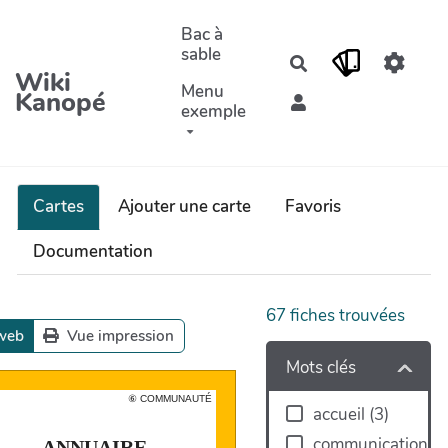
Aller au contenu principal
Bac à
sable
Rechercher
Wiki
Menu
Kanopé
exemple
Cartes
Ajouter une carte
Favoris
Documentation
67
fiches trouvées
web
Vue impression
Mots clés
OMMUNAUTÉ
⑥ COMMUNAUTÉ
⚫️
accueil
(
3
)
communication
ANNUAIRE
ANNUAIRE