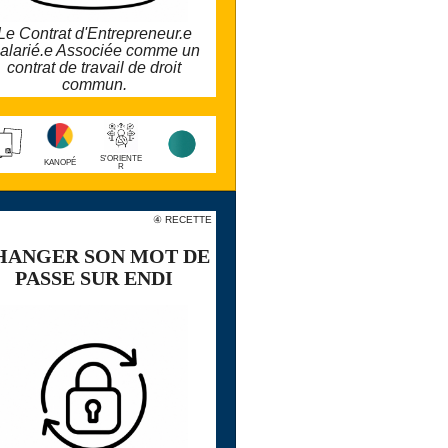
Le Contrat d'Entrepreneur.e
alarié.e Associée comme un
contrat de travail de droit
commun.
larobustesse.org/kanope/?
CesA
S'ORIENTE
KANOPÉ
R
ECETTE
④ RECETTE
⚫️
HANGER SON MOT DE
HANGER SON MOT DE
PASSE SUR ENDI
PASSE SUR ENDI
ous pouvez personnaliser votre mot de
passe