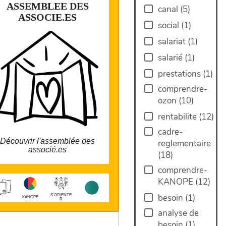
ASSEMBLEE DES
ASSEMBLEE DES
canal
(
5
)
ASSOCIE.ES
ASSOCIE.ES
social
(
1
)
L'assemblée des associé.es réunit les
salariat
(
1
)
entrepreneur.es salarié.es associé.es.
salarié
(
1
)
Convoquée 2 fois par an (novembre et
uin) pour l'assemblée générale. Après 3
ans dans la CAE, tout.e salarié.e doit
prestations
(
1
)
candidater au sociétariat pour en faire
partie.
comprendre-
ozon
(
10
)
rentabilite
(
12
)
cadre-
Découvrir l'assemblée des
reglementaire
associé.es
(
18
)
comprendre-
KANOPE
(
12
)
larobustesse.org/kanope/?
AssembleeDesAssocieEs
besoin
(
1
)
S'ORIENTE
KANOPE
R
analyse de
besoin
(
1
)