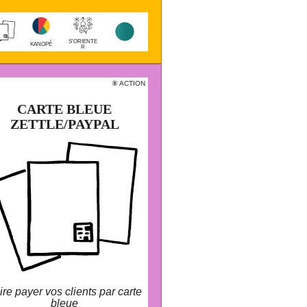
larobustesse.org/kanope/?
CapE
S'ORIENTE
KANOPÉ
R
CTION
⑧ ACTION
⚫️ ⚫️
CARTE BLEUE
CARTE BLEUE
ZETTLE/PAYPAL
ZETTLE/PAYPAL
PayPal (ex-Zettle) est un dispositif de
paiement physique par CB.
ire payer vos clients par carte
bleue