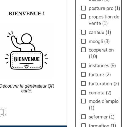
posture pro
(
1
)
BIENVENUE !
BIENVENUE !
proposition de
vente
(
1
)
Vous êtes sur un générateur de QR
canaux
(
1
)
artes, un outil numérique permettant de
saisir des données pour faire des
dèles de cartes imprimables associée
moogli
(
3
)
à une fiche en ligne par un QR code.
cooperation
(
10
)
instances
(
9
)
facture
(
2
)
facturation
(
2
)
Découvrir le générateur QR
carte.
compta
(
2
)
mode d’emploi
(
1
)
larobustesse.org/kanope/?
BienvenuE
seformer
(
1
)
formation
(
1
)