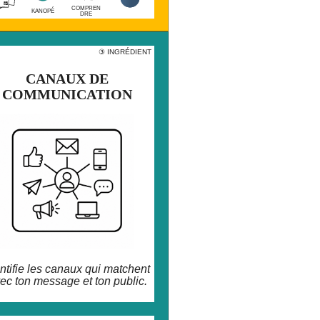
COMPREN
KANOPÉ
DRE
NGRÉDIENT
③ INGRÉDIENT
⚫️ ⚫️
CANAUX DE
CANAUX DE
COMMUNICATION
COMMUNICATION
 ne sais pas par où commencer pour te
re connaître ? Cette carte te guide dans
a jungle des canaux de communication.
ntifie les canaux qui matchent
ec ton message et ton public.