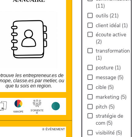
(
11
)
outils
(
21
)
Tu peux retrouver tous les
entrepreneur.es de la cooperative sur
kanope-scae.com/entrepreneurs,
client idéal
(
1
)
sse.es par metier. Une carte interactive
montre aussi ou ils et elles se trouvent :
écoute active
kanope-scae.com/carte-des-
entrepreneurs.
(
2
)
transformation
(
1
)
posture
(
1
)
trouve les entrepreneur.es de
message
(
5
)
nope, classe.es par metier, ou
que tu sois en region.
cible
(
5
)
marketing
(
5
)
larobustesse.org/kanope/?
AnnuaireDuplicate
pitch
(
5
)
S'ORIENTE
KANOPE
R
stratégie de
com
(
5
)
VÈNEMENT
② ÉVÈNEMENT
⚫️
visibilité
(
5
)