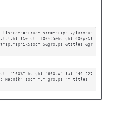
fullscreen="true" src="https://larobus
n.tpl.html&width=100%25&height=600px&l
etMap.Mapnik&zoom=5&groups=&titles=&gr
idth="100%" height="600px" lat="46.227
ap.Mapnik" zoom="5" groups="" titles