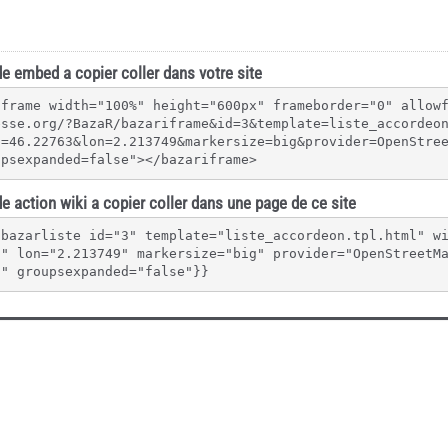
e embed a copier coller dans votre site
iframe width="100%" height="600px" frameborder="0" allow
esse.org/?BazaR/bazariframe&id=3&template=liste_accordeo
t=46.22763&lon=2.213749&markersize=big&provider=OpenStre
upsexpanded=false"></bazariframe>
e action wiki a copier coller dans une page de ce site
{bazarliste id="3" template="liste_accordeon.tpl.html" w
3" lon="2.213749" markersize="big" provider="OpenStreetM
"" groupsexpanded="false"}}