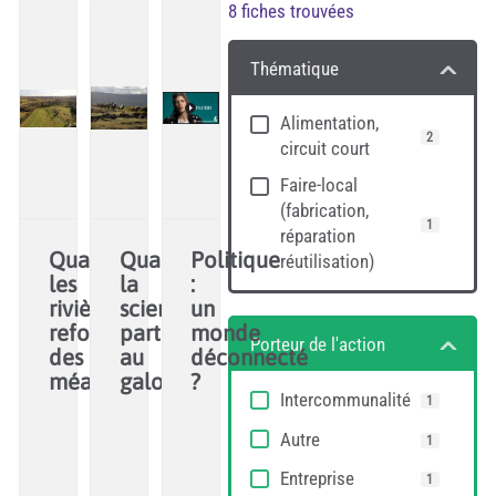
8
fiches trouvées
Thématique
Alimentation,
2
circuit court
Faire-local
(fabrication,
1
réparation
Quand
Quand
Politique
réutilisation)
les
la
:
rivières
science
un
refont
partait
monde
Porteur de l'action
des
au
déconnecté
méandres
galop
?
Intercommunalité
1
Pour
La
A
Autre
1
vivre
nouvelle
l'heure
avec
posture
de
Entreprise
1