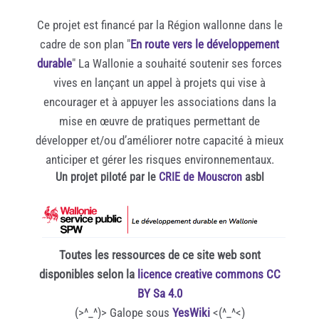
musculaires.
Fédération
ans)
vient
repas.
contribuer
sur
business
Pendant
des
parle
Ce projet est financé par la Région wallonne dans le
de
Bon
à
les
modèle.
longtemps,
Services
avec
cadre de son plan "
En route vers le développement
rénover
appétit!
la
coopératives,
les
Sociaux
passion
durable
" La Wallonie a souhaité soutenir ses forces
une
=>
construction
et
✅️
scientifiques
(FdSS)
de
vives en lançant un appel à projets qui vise à
extension
https://institutmichelserres.ens-
d'une
en
du
pensaient
avec
Japet
encourager et à appuyer les associations dans la
en
lyon.fr/spip.php?
société
particulier
blé
qu'il
l'initiative
(une
mise en œuvre de pratiques permettant de
centre-
article735
fondée
les
tendre
s'agissait
Ce
lune
développer et/ou d’améliorer notre capacité à mieux
ville.
sur
SCOP
cultivé
principalement
Qui
bicolore
anticiper et gérer les risques environnementaux.
La
la
et
dans
de
Nous
de
Un projet piloté par le
CRIE de Mouscron
asbl
Carline
confiance.
les
leur
transitions
Arrive
Saturne),
a
SCIC.
champs
guidées
mais
30
Voir
✅️
par
2024
termine
ans
aussi
la
l'efficience
commence.
l'interview
Toutes les ressources de ce site web sont
et
la
mouture
énergétique
Ce
par
disponibles selon la
licence creative commons CC
c’est
vidéo
de
(une
ne
ces
BY Sa 4.0
l’occasion
Pourquoi
la
question
sera
mots:
(>^_^)> Galope sous
YesWiki
<(^_^<)
de