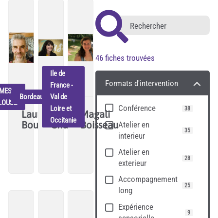
46
fiches trouvées
Ile de
Formats d'intervention
France -
MES -
Bordeaux
Val de
LOUSE
Conférence
Loire et
38
Laurent
Julie
Magali
Occitanie
Bouquet
Chabaud
Boisseau
Atelier en
35
interieur
Construire
J'explore
Fondatrice
Atelier en
l'avenir
et
de
28
exterieur
dans
j'accompagne
Bedycasa,
Accompagnement
le
le
25
long
respect
"Airbnb
de
avant
Expérience
9
sensorielle