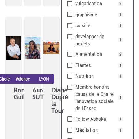
essaimer
vulgarisation
?
2
le
graphisme
1
changement"
cuisine
1
developper de
1
projets
Alimentation
2
Plantes
1
Nutrition
1
Cholet
Valence
LYON
Membre honoris
Romain
Aurélie
Diane
causa de la Chaire
Guillet
SUTTER
Dupré
1
innovation sociale
la
Attachée
Réinventer
de l'Essec
Tour
au
nos
Fellow Ashoka
1
J'ai
vivant,
manières
fait
Méditation
1
je
d'habiter
émerger