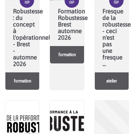
SEP
SEP
SEP
Robustesse
Formation
Fresque
: du
Robustesse
de la
concept
Brest
robustesse
à
automne
- ceci
l'opérationnel
2026
n'est
- Brest
pas
-
une
formation
automne
fresque
2026
...
formation
atelier