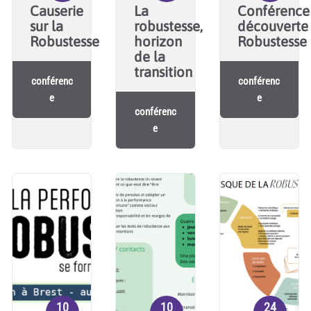
Causerie
La
Conférence
sur la
robustesse,
découverte
Robustesse
horizon
Robustesse
de la
transition
conférenc
conférenc
e
e
conférenc
e
10
10
24