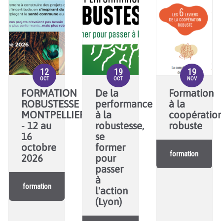
12
19
19
OCT
OCT
NOV
FORMATION
De la
Formation
ROBUSTESSE
performance
à la
MONTPELLIER
à la
coopératio
- 12 au
robustesse,
robuste
16
se
octobre
former
formation
2026
pour
passer
à
formation
l'action
(Lyon)