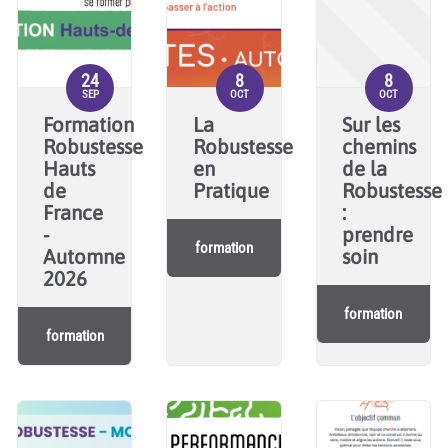
24
8
8
SEP
OCT
OCT
Formation
La
Sur les
Robustesse
Robustesse
chemins
Hauts
en
de la
de
Pratique
Robustesse
France
:
-
prendre
formation
Automne
soin
2026
formation
formation