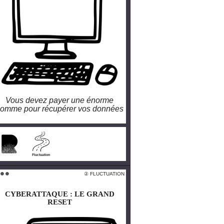
Vous devez payer une énorme
omme pour récupérer vos données
larobustesse.org/?
Cyberattaque
Fluctuation
 FLUCTUATION
② FLUCTUATION
 ⚫️ ⚫️
⚫️ ⚫️ ⚫️
CYBERATTAQUE : LE GRAND
CYBERATTAQUE : LE GRAND
RESET
RESET