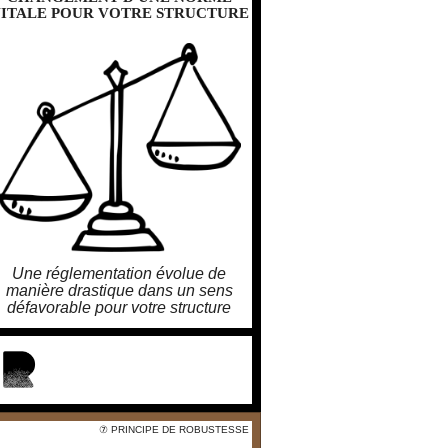
ITALE POUR VOTRE STRUCTURE
ITALE POUR VOTRE STRUCTURE
Une réglementation évolue de
manière drastique dans un sens
défavorable pour votre structure
larobustesse.org/?
ChangementDUneNormeVitale
PourVotreStruct
 PRINCIPE DE ROBUSTESSE
⑦ PRINCIPE DE ROBUSTESSE