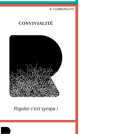
 COMMUNAUTÉ
⑥ COMMUNAUTÉ
⚫️
CONVIVIALITÉ
CONVIVIALITÉ
ceci est l'essentiel
Rigoler c'est sympa !
larobustesse.org/?
ConvivialitE