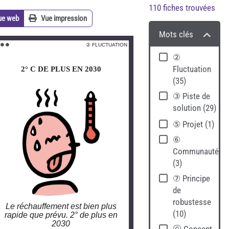
110
fiches trouvées
ue web
Vue impression
Mots clés
 FLUCTUATION
② FLUCTUATION
 ⚫️ ⚫️
⚫️ ⚫️ ⚫️
②
Fluctuation
2° C DE PLUS EN 2030
2° C DE PLUS EN 2030
(
35
)
③ Piste de
solution
(
29
)
⑤ Projet
(
1
)
⑥
Communauté
(
3
)
⑦ Principe
de
robustesse
Le réchauffement est bien plus
(
10
)
rapide que prévu. 2° de plus en
2030