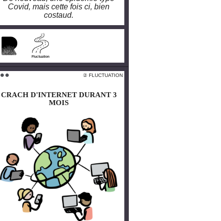
Covid, mais cette fois ci, bien
costaud.
larobustesse.org/?
CovidRetour
Fluctuation
 FLUCTUATION
② FLUCTUATION
 ⚫️ ⚫️
⚫️ ⚫️ ⚫️
CRACH D'INTERNET DURANT 3
CRACH D'INTERNET DURANT 3
MOIS
MOIS