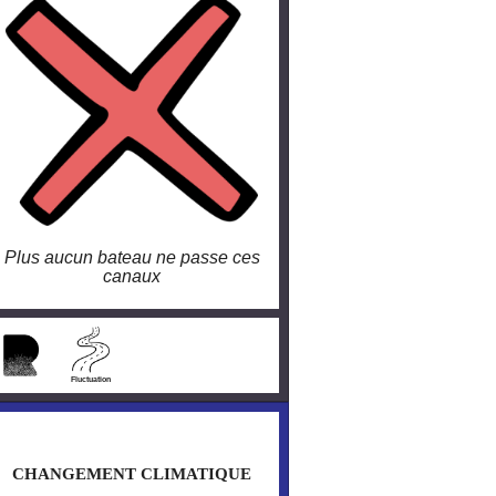
Plus aucun bateau ne passe ces
canaux
larobustesse.org/?Canal-de-
Suez-bloque
Fluctuation
CHANGEMENT CLIMATIQUE
CHANGEMENT CLIMATIQUE