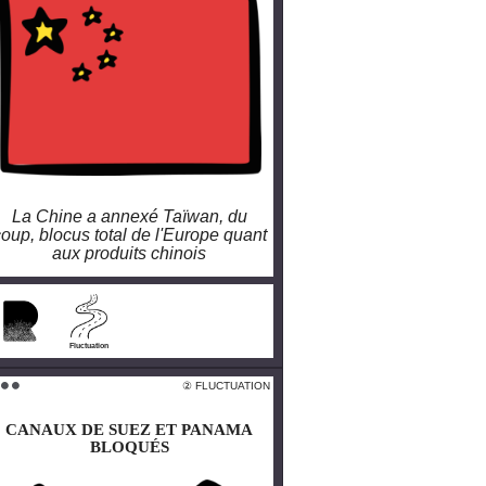
La Chine a annexé Taïwan, du
oup, blocus total de l'Europe quant
aux produits chinois
larobustesse.org/?
BlocusChine
Fluctuation
 FLUCTUATION
② FLUCTUATION
 ⚫️ ⚫️
⚫️ ⚫️ ⚫️
CANAUX DE SUEZ ET PANAMA
CANAUX DE SUEZ ET PANAMA
BLOQUÉS
BLOQUÉS