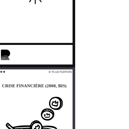
larobustesse.org/?
CriseEnergetique
 FLUCTUATION
② FLUCTUATION
 ⚫️ ⚫️
⚫️ ⚫️ ⚫️
CRISE FINANCIÈRE (2008, BIS)
CRISE FINANCIÈRE (2008, BIS)