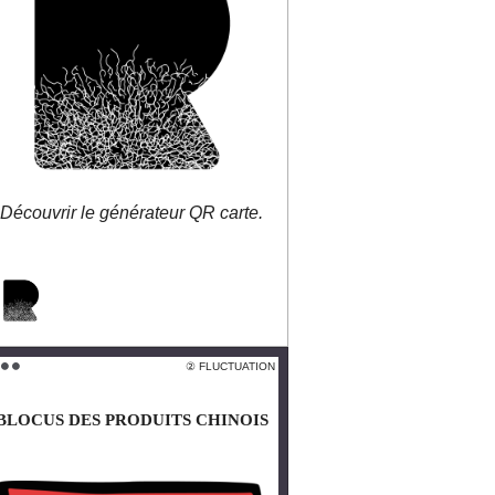
un QR code.
Découvrir le générateur QR carte.
larobustesse.org/?BienvenuE
 FLUCTUATION
② FLUCTUATION
 ⚫️ ⚫️
⚫️ ⚫️ ⚫️
BLOCUS DES PRODUITS CHINOIS
BLOCUS DES PRODUITS CHINOIS