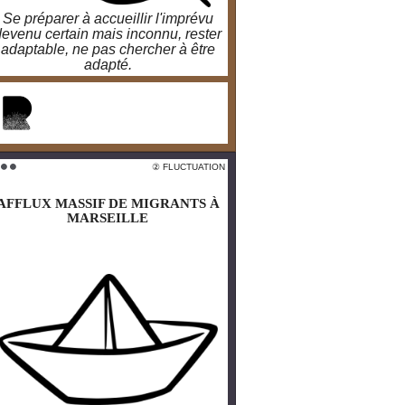
Se préparer à accueillir l'imprévu
devenu certain mais inconnu, rester
adaptable, ne pas chercher à être
adapté.
larobustesse.org/?
AdaptabilitePrincipeDuVivant
 FLUCTUATION
② FLUCTUATION
 ⚫️ ⚫️
⚫️ ⚫️ ⚫️
AFFLUX MASSIF DE MIGRANTS À
AFFLUX MASSIF DE MIGRANTS À
MARSEILLE
MARSEILLE