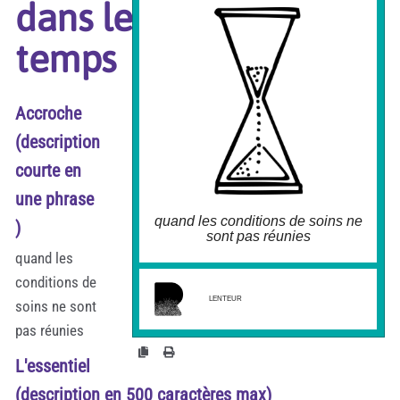
dans le
Le rapport au temps est un des éléments
fondateurs de notre addiction à la
performance. Or le processus de création, de
temps
production ne prend pas toujours le même
temps que ce qu'exige le besoin de
performance. Forcer cette compression du
temps de création, production peut générer
des conséquences négatives sur la santé des
Accroche
individus; de la société et/ ou des milieux
naturels. Réflechissions à deux fois, lorsque
les conditions de soins ne sont pas réunies,
(description
n'est-il pas préférable de reporter dans le
temps ? et si on essayait.
courte en
une phrase
quand les conditions de soins ne
)
sont pas réunies
quand les
conditions de
larobustesse.org/?
ApprendreAReporterDansLeT
emps
LENTEUR
soins ne sont
pas réunies
L'essentiel
(description en 500 caractères max)