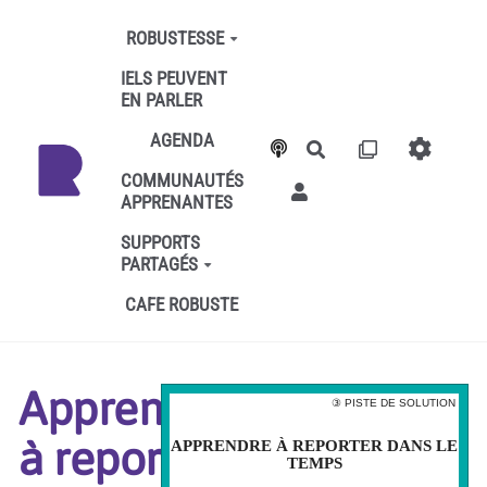
Aller au contenu principal
ROBUSTESSE
IELS PEUVENT
EN PARLER
AGENDA
Rechercher
COMMUNAUTÉS
APPRENANTES
SUPPORTS
PARTAGÉS
CAFE ROBUSTE
Apprendre
③ PISTE DE SOLUTION
③ PISTE DE SOLUTION
à reporter
APPRENDRE À REPORTER DANS LE
APPRENDRE À REPORTER DANS LE
TEMPS
TEMPS