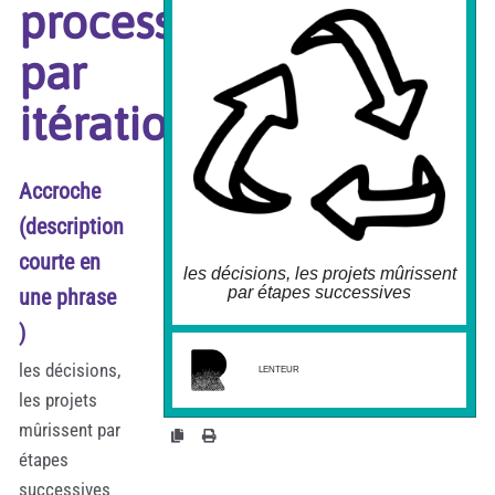
processus
Une prise de décision est itérative lorsqu'elle
n'est pas linéaire, c'est-à-dire qu'elle permet
de faire des " retours en arrière " ou des "
par
boucles " à l'une ou l'autre de ses phases de
construction en fonction par exemple :
d'une recherche d'information
itération
complémentaire ;
d'interrogations apparaissant au fur et à
mesure des avancées ;
des problèmes rencontrés ou des résultats
obtenus.
Accroche
La mise en place de validation par itération,
permet de se re-synchroniser en permanence
(description
à son environnement et donc d'améliorer
l'adaptabilité.
courte en
les décisions, les projets mûrissent
par étapes successives
une phrase
)
larobustesse.org/?
FavoiriserLesProcessusParIt
les décisions,
eration
LENTEUR
les projets
mûrissent par
étapes
successives