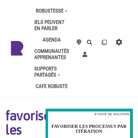
Aller au contenu principal
ROBUSTESSE
IELS PEUVENT
EN PARLER
AGENDA
Rechercher
COMMUNAUTÉS
APPRENANTES
SUPPORTS
PARTAGÉS
CAFE ROBUSTE
favoriser
③ PISTE DE SOLUTION
③ PISTE DE SOLUTION
les
FAVORISER LES PROCESSUS PAR
FAVORISER LES PROCESSUS PAR
ITÉRATION
ITÉRATION