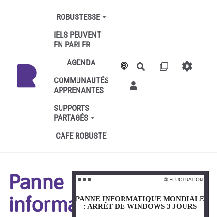
Aller au contenu principal
ROBUSTESSE
IELS PEUVENT
EN PARLER
AGENDA
Rechercher
COMMUNAUTÉS
APPRENANTES
SUPPORTS
PARTAGÉS
CAFE ROBUSTE
Panne
② FLUCTUATION
② FLUCTUATION
⚫️ ⚫️ ⚫️
⚫️ ⚫️ ⚫️
informatique
PANNE INFORMATIQUE MONDIALE
PANNE INFORMATIQUE MONDIALE
: ARRÊT DE WINDOWS 3 JOURS
: ARRÊT DE WINDOWS 3 JOURS