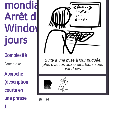
mondiale :
Arrêt de
Windows 3
jours
Complexité
Suite à une mise à jour buguée,
Complexe
plus d'accès aux ordinateurs sous
windows
Accroche
larobustesse.org/?Panne-
(description
informatique-mondiale
courte en
FLUCTUATI
ON
une phrase
)