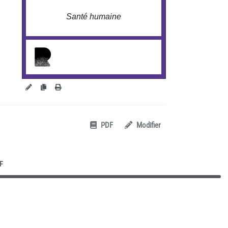
Santé humaine
larobustesse.org/?
TendanceSanteHumaine
PDF
Modifier
F