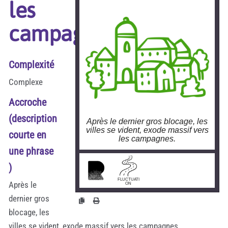
les
campagnes
Complexité
Complexe
Accroche
(description
Après le dernier gros blocage, les
villes se vident, exode massif vers
courte en
les campagnes.
une phrase
larobustesse.org/?
)
ExodeVersCampagne
FLUCTUATI
Après le
ON
dernier gros
blocage, les
villes se vident, exode massif vers les campagnes.