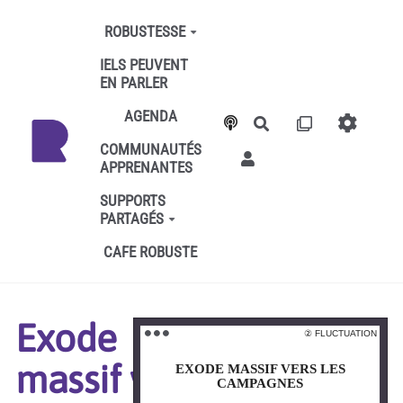
Aller au contenu principal
ROBUSTESSE
IELS PEUVENT
EN PARLER
AGENDA
Rechercher
COMMUNAUTÉS
APPRENANTES
SUPPORTS
PARTAGÉS
CAFE ROBUSTE
Exode
② FLUCTUATION
② FLUCTUATION
⚫️ ⚫️ ⚫️
⚫️ ⚫️ ⚫️
massif vers
EXODE MASSIF VERS LES
EXODE MASSIF VERS LES
CAMPAGNES
CAMPAGNES