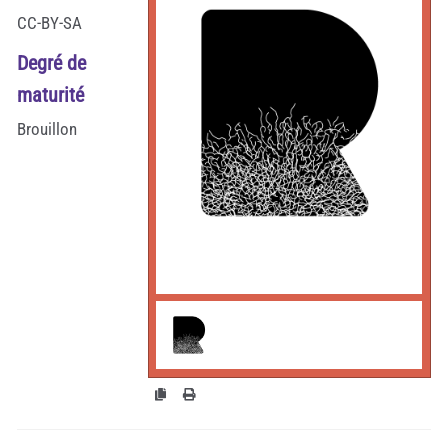
CC-BY-SA
Degré de
maturité
Brouillon
larobustesse.org/?
FluctuationS2