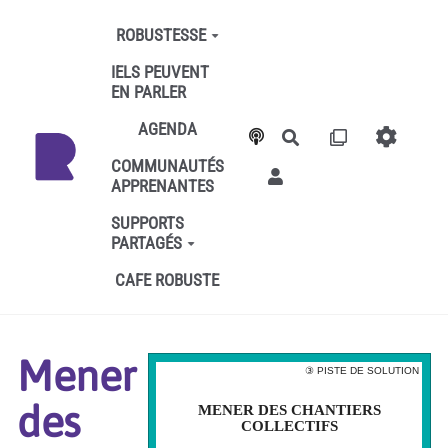
Aller au contenu principal
ROBUSTESSE
IELS PEUVENT
EN PARLER
AGENDA
Rechercher
COMMUNAUTÉS
APPRENANTES
SUPPORTS
PARTAGÉS
CAFE ROBUSTE
Mener
③ PISTE DE SOLUTION
③ PISTE DE SOLUTION
des
MENER DES CHANTIERS
MENER DES CHANTIERS
COLLECTIFS
COLLECTIFS