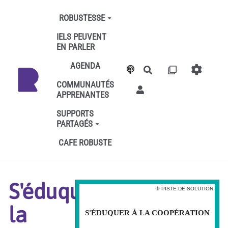
Aller au contenu principal
ROBUSTESSE
IELS PEUVENT
EN PARLER
AGENDA
Rechercher
COMMUNAUTÉS
APPRENANTES
SUPPORTS
PARTAGÉS
CAFE ROBUSTE
S'éduquer à
③ PISTE DE SOLUTION
③ PISTE DE SOLUTION
la
S'ÉDUQUER À LA COOPÉRATION
S'ÉDUQUER À LA COOPÉRATION