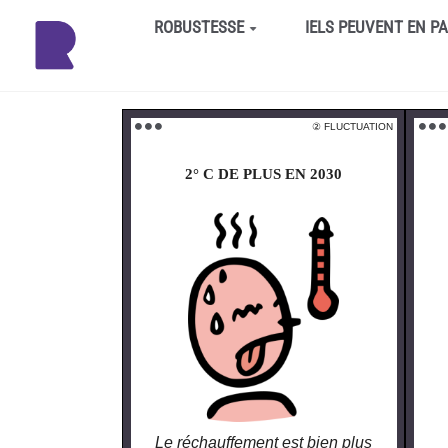
Aller au contenu principal
ROBUSTESSE
IELS PEUVENT EN P
② FLUCTUATION
⚫️ ⚫️ ⚫️
⚫️ ⚫️ ⚫️
2° C DE PLUS EN 2030
Le réchauffement est bien plus