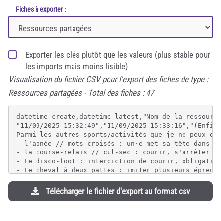
Fiches à exporter :
Exporter les clés plutôt que les valeurs (plus stable pour
les imports mais moins lisible)
Visualisation du fichier CSV pour l'export des fiches de type :
Ressources partagées - Total des fiches : 47
datetime_create,datetime_latest,"Nom de la ressource *","Site web","Type de ressource *",Description,Auteur,"Image de présentation (facultatif)",Documents
"11/09/2025 15:32:49","11/09/2025 15:33:16","(Enfin) découvrir le chess boxing",https://www.youtube.com/watch?v=kK5TQSKmS3o,Vidéo,"Pour celles et ceux qui n'avaient pas encore la chance de connaître, voici un résumé de championnat du monde de Chess-boxing (4 minutes d'échecs puis 3 minutes de boxe, jusqu'à un KO ou un échec et mat).
Parmi les autres sports/activités que je ne peux que vivement conseiller :
- l'apnée // mots-croisés : un·e met sa tête dans l'eau, pendant ce temps, l'autre remplit une grille autant que possible. Plusieurs rounds possibles.
- la course-relais // cul-sec : courir, s'arrêter à un lieu pour boire/manger vite qqch (mégaroulette, biscuits TUC ou chocoprince, bière,...) quand la bouche est vide; on peut recommencer à courir.
- Le disco-foot : interdiction de courir, obligation de danser durant tout le match
- Le cheval à deux pattes : imiter plusieurs épreuves d'équitation, seul, sur ses deux pattes, avec un balai qui fait office de cheval.","Thomas Pissenlit",,
"13/09/2025 18:00:58","13/09/2025 18:00:58","Adapter la sécurité sociale belge au déréglement climatique / étude",https://socialsecurity.belgium.be/sites/default/files/content/docs/fr/publications/rbss/65/rbss-65-2-008-face-au-changement-climatique.pdf,"""Article scientifique""",,,,
"19/12/2024 10:57:10","19/12/2024 10:57:10","Agrémenter des balades nature avec des activités d'ERe",https://pimp-ta-balade.be,Autre,,"CRIE de Mouscron",,
"19/12/2024 10:55:09","19/12/2024 10:55:09","Albert Moukheiber : “le cerveau est instrumentalisé à des fins idéologiques ou mercantiles”",https://bonpote.com/albert-moukheiber-le-cerveau-est-instrumentalise-a-des-fins-ideologiques-ou-mercantiles/,Vidéo,,,,
"19/12/2024 12:18:16","19/12/2024 12:18:16",Archipel,,Autre,"Analyse, témoignage, sémantique autour de la notion",Laurent,,https://larobustesse.org/files/ArchipeL_fichierfichier_ArchipelOLJHOrganisationenArchipelv1.3211020a_20241219121816_20241219121816.pdf_
"16/09/2025 11:10:58","16/09/2025 11:10:58","Carte des pensées écologiques"," https://bonpote.com/la-carte-des-pensees-ecologiques/",Illustration,"Carte qui a l’ambition de représenter dans toute leurs pluralités les pensées de l’écologie politique en montrant les liens entre ses principaux courants, penseurs et penseuses, luttes et organisations.

L’objectif premier est de montrer que l’écologie est un champ de bataille, un terrain où s’affrontent des idées. En conséquence figurent sur cette carte des « écoles » pauvres en apports théoriques mais riches en capitaux et en relais d’influence. Comme toute cartographie également, elle fige des positions par nature dynamiques, des espaces mouvants, et impose une vision qui lui est propre.

Cette citation d’André Gorz résume bien la situation :

    “Si tu pars de l’impératif écologique, tu peux aussi bien arriver à un anticapitalisme radical qu’à un pétainisme vert, à un écofascisme ou à un communautarisme naturaliste”. 
    
    
    ... Une place pour Olivier Hamant sur cette carte? Et où? :-)","Conception éditoriale : Philippe Vion-Dury, Clément Quintard et Thomas Wagner Conception graphique : Marine Benz, Marion Papin et Clément Quintard",,
"11/09/2025 21:48:54","11/09/2025 21:48:54","C
Télécharger le fichier d'export au format csv