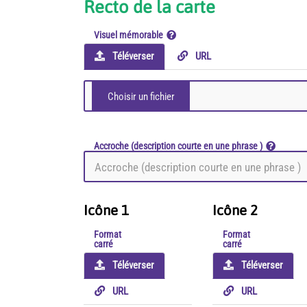
Recto de la carte
Visuel mémorable
Téléverser
URL
Accroche (description courte en une phrase )
Icône 1
Icône 2
Format
Format
carré
carré
Téléverser
Téléverser
URL
URL