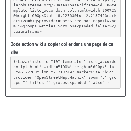
larobustesse.org/?BazaR/bazariframe&id=10&te
mplate=liste_accordeon.tpl.html&width=100%25
&height=600px&lat=46.22763&lon=2.213749&mark
ersize=big&provider=OpenStreetMap.Mapnik&zoo
m=5&groups=&titles=&groupsexpanded=false"></
bazariframe>
Code action wiki a copier coller dans une page de ce
site
{{bazarliste id="10" template="liste_accorde
on.tpl.html" width="100%" height="600px" lat
="46.22763" lon="2.213749" markersize="big" 
provider="OpenStreetMap.Mapnik" zoom="5" gro
ups="" titles="" groupsexpanded="false"}}