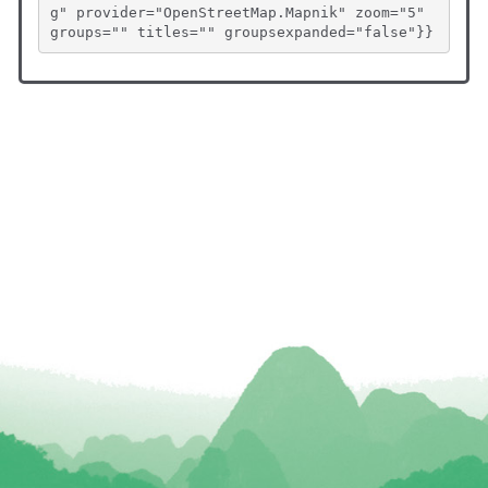
g" provider="OpenStreetMap.Mapnik" zoom="5" 
groups="" titles="" groupsexpanded="false"}}