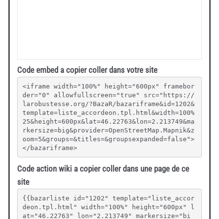
Code embed a copier coller dans votre site
<iframe width="100%" height="600px" framebor
der="0" allowfullscreen="true" src="https://
larobustesse.org/?BazaR/bazariframe&id=1202&
template=liste_accordeon.tpl.html&width=100%
25&height=600px&lat=46.22763&lon=2.213749&ma
rkersize=big&provider=OpenStreetMap.Mapnik&z
oom=5&groups=&titles=&groupsexpanded=false">
</bazariframe>
Code action wiki a copier coller dans une page de ce
site
{{bazarliste id="1202" template="liste_accor
deon.tpl.html" width="100%" height="600px" l
at="46.22763" lon="2.213749" markersize="bi