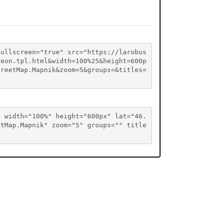
fullscreen="true" src="https://larobus
deon.tpl.html&width=100%25&height=600p
treetMap.Mapnik&zoom=5&groups=&titles=
" width="100%" height="600px" lat="46.
etMap.Mapnik" zoom="5" groups="" title