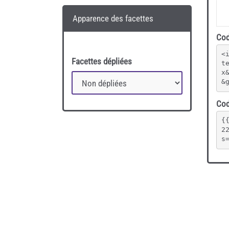
Apparence des facettes
Cod
<
Facettes dépliées
t
x
&
Cod
{
2
s