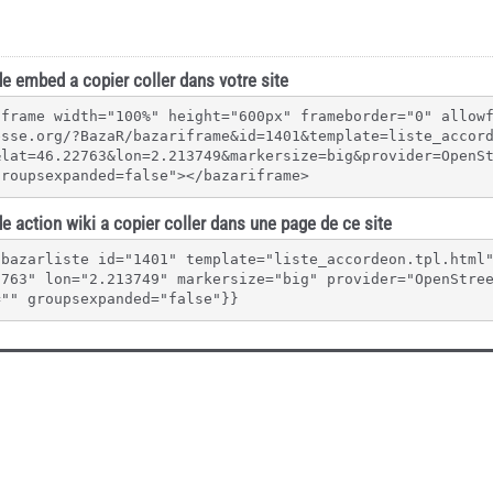
e embed a copier coller dans votre site
iframe width="100%" height="600px" frameborder="0" allow
esse.org/?BazaR/bazariframe&id=1401&template=liste_accor
&lat=46.22763&lon=2.213749&markersize=big&provider=OpenS
groupsexpanded=false"></bazariframe>
e action wiki a copier coller dans une page de ce site
{bazarliste id="1401" template="liste_accordeon.tpl.html
2763" lon="2.213749" markersize="big" provider="OpenStre
="" groupsexpanded="false"}}