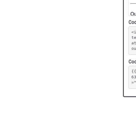
Cod
<
t
a
o
Cod
{
6
=