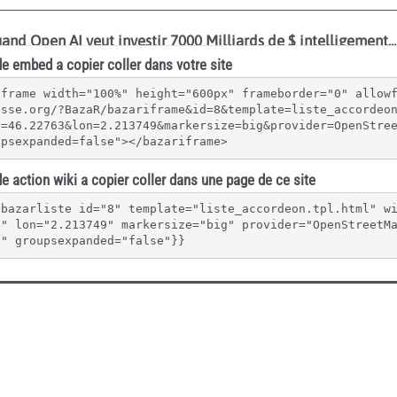
e embed a copier coller dans votre site
iframe width="100%" height="600px" frameborder="0" allow
esse.org/?BazaR/bazariframe&id=8&template=liste_accordeo
t=46.22763&lon=2.213749&markersize=big&provider=OpenStre
upsexpanded=false"></bazariframe>
e action wiki a copier coller dans une page de ce site
{bazarliste id="8" template="liste_accordeon.tpl.html" w
3" lon="2.213749" markersize="big" provider="OpenStreetM
"" groupsexpanded="false"}}