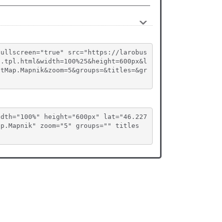
fullscreen="true" src="https://larobus
n.tpl.html&width=100%25&height=600px&l
etMap.Mapnik&zoom=5&groups=&titles=&gr
idth="100%" height="600px" lat="46.227
ap.Mapnik" zoom="5" groups="" titles