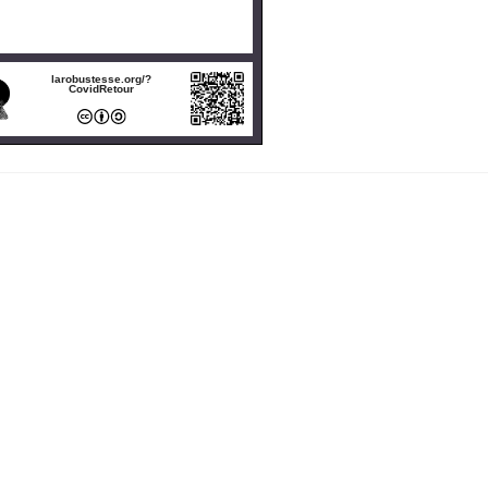
larobustesse.org/?
CovidRetour