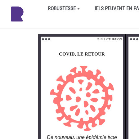
Aller au contenu principal
ROBUSTESSE
IELS PEUVENT EN P
② FLUCTUATION
⚫️ ⚫️ ⚫️
⚫️ ⚫️ ⚫️
COVID, LE RETOUR
De nouveau, une épidémie type