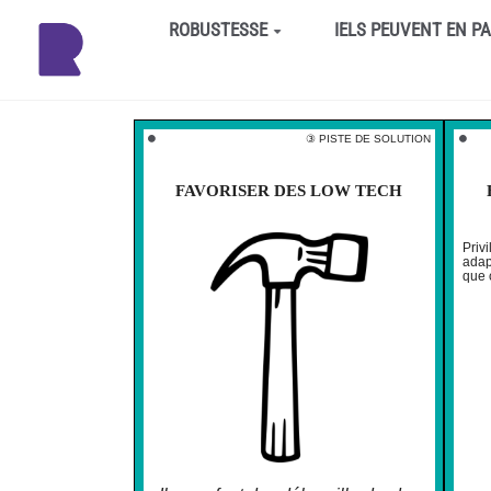
Aller au contenu principal
ROBUSTESSE
IELS PEUVENT EN P
③ PISTE DE SOLUTION
⚫️
⚫️
FAVORISER DES LOW TECH
Priv
adapt
que 