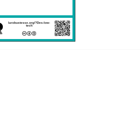
larobustesse.org/?Des-low-
tech