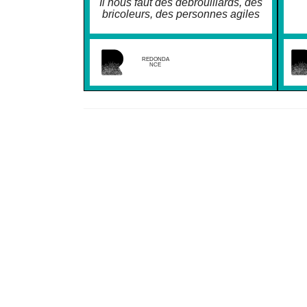
Il nous faut des débrouillards, des
bricoleurs, des personnes agiles
REDONDA
NCE