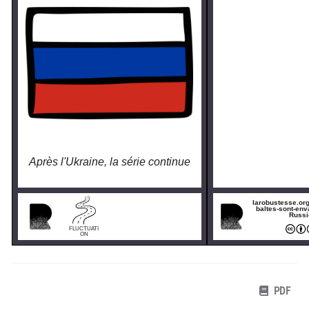
Après l'Ukraine, la série continue
larobustesse.or
baltes-sont-env
Russi
FLUCTUATI
ON
PDF