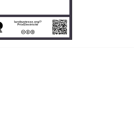
larobustesse.org/?
PrixElectricite