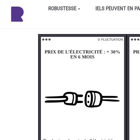
Aller au contenu principal
ROBUSTESSE
IELS PEUVENT EN P
② FLUCTUATION
⚫️ ⚫️ ⚫️
⚫️ ⚫️ ⚫️
PRIX DE L’ÉLECTRICITÉ : + 30%
PR
EN 6 MOIS