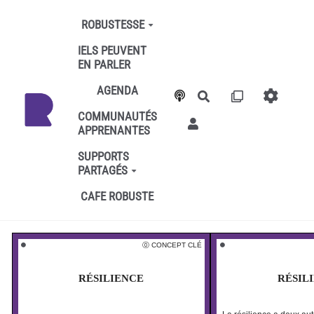
Aller au contenu principal
ROBUSTESSE
IELS PEUVENT
EN PARLER
AGENDA
Rechercher
COMMUNAUTÉS
APPRENANTES
SUPPORTS
PARTAGÉS
CAFE ROBUSTE
⓪ CONCEPT CLÉ
⚫️
⚫️
RÉSILIENCE
RÉSIL