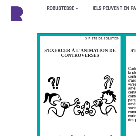
Aller au contenu principal
ROBUSTESSE
IELS PEUVENT EN P
③ PISTE DE SOLUTION
S'EXERCER À L'ANIMATION DE
S'
CONTROVERSES
Carto
la pl
contr
d'ar
vive
amén
cert
confo
pers
amèn
soci
comm
cart
des 