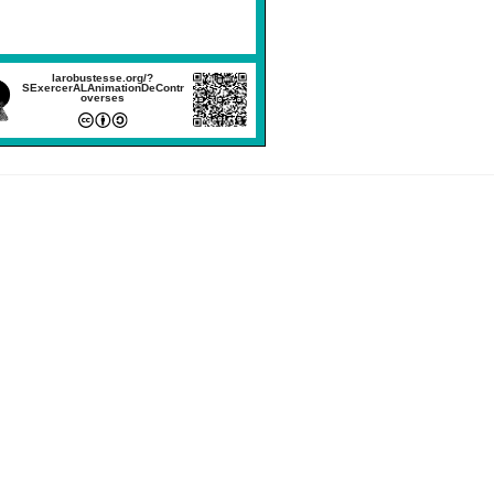
larobustesse.org/?
SExercerALAnimationDeContr
overses