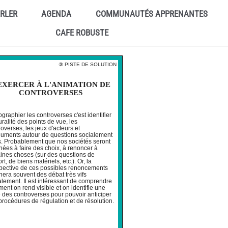
ARLER
AGENDA
COMMUNAUTÉS APPRENANTES
CAFE ROBUSTE
③ PISTE DE SOLUTION
EXERCER À L'ANIMATION DE
CONTROVERSES
graphier les controverses c'est identifier
uralité des points de vue, les
overses, les jeux d'acteurs et
guments autour de questions socialement
s. Probablement que nos sociétés seront
ées à faire des choix, à renoncer à
aines choses (sur des questions de
rt, de biens matériels, etc.). Or, la
pective de ces possibles renoncements
era souvent des débat très vifs
alement. Il est intéressant de comprendre
ent on rend visible et on identifie une
e des controverses pour pouvoir anticiper
procédures de régulation et de résolution.