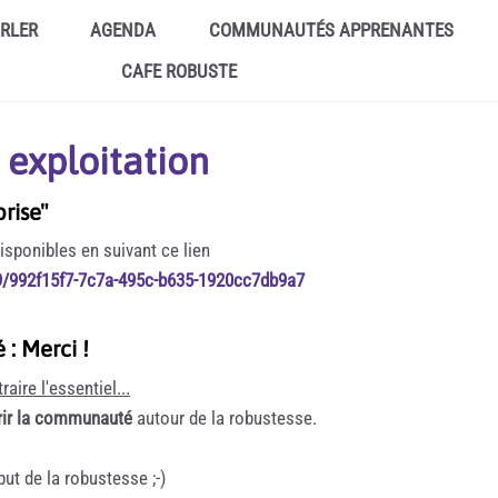
ARLER
AGENDA
COMMUNAUTÉS APPRENANTES
CAFE ROBUSTE
 exploitation
rise"
isponibles en suivant ce lien
9/992f15f7-7c7a-495c-b635-1920cc7db9a7
: Merci !
aire l'essentiel...
rrir la communauté
autour de la robustesse.
ut de la robustesse ;-)