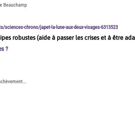
ine Beauchamp
ts/sciences-chrono/japet-la-lune-aux-deux-visages-6313523
pes robustes (aide à passer les crises et à être ad
es ?
nachèvement...