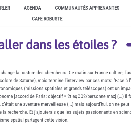
ARLER
AGENDA
COMMUNAUTÉS APPRENANTES
CAFE ROBUSTE
ler dans les étoiles ?
 change la posture des chercheurs. Ce matin sur France culture, l
colore de Saturne), mais termine l'interview par ces mots: "Face à l
 astronomiques (missions spatiales et grands téléscopes) ont un imp
nome [accord de Paris: objectif = 2t eqCO2/personne max] (...) Il f
, c'était une aventure merveilleuse (...) mais aujourd'hui, on ne peut
 la recherche. Et j'ajouterais que les sujets passionnants en scien
isme spatial partagent cette vision.