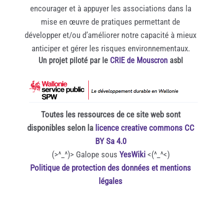
encourager et à appuyer les associations dans la
Manuel IBANEZ
mise en œuvre de pratiques permettant de
Marc RENAUD
développer et/ou d’améliorer notre capacité à mieux
Marie Balayer-Brasier
anticiper et gérer les risques environnementaux.
Marie BALAYER-BRASIER
Un projet piloté par le
CRIE de Mouscron
asbl
Marie-Hélène Pillot
Mathilde Kervyn
Mathilde SIMON
Matthieu Piegay
Toutes les ressources de ce site web sont
disponibles selon la
licence creative commons CC
Michel Briand
BY Sa 4.0
Nathalie Ledur
(>^_^)> Galope sous
YesWiki
<(^_^<)
Nicolas Bégel
Politique de protection des données et mentions
Nicolas SCHMIT
légales
Olivier HAMANT
Patrick Willemarck
Paul BOIS