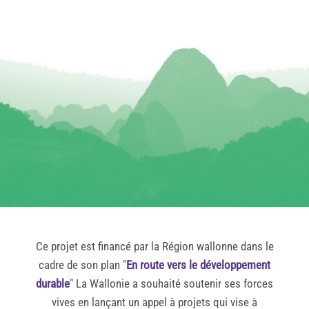
Gatien Bataille
Géraldine LOUIS
Hugues Aubin
Isabelle CUSSAC
Isabelle DUCHEMIN
Janick TILLY
Jean-Luc Pening
Jeff Rochas-Parrot
Johanna Gobit
Julie Chabaud
Jérémy SAEZ
Laurent Bouquet
Ce projet est financé par la Région wallonne dans le
Lou-Ann Fayolle
cadre de son plan "
En route vers le développement
Loïc Marquet
durable
" La Wallonie a souhaité soutenir ses forces
vives en lançant un appel à projets qui vise à
Magali Boisseau